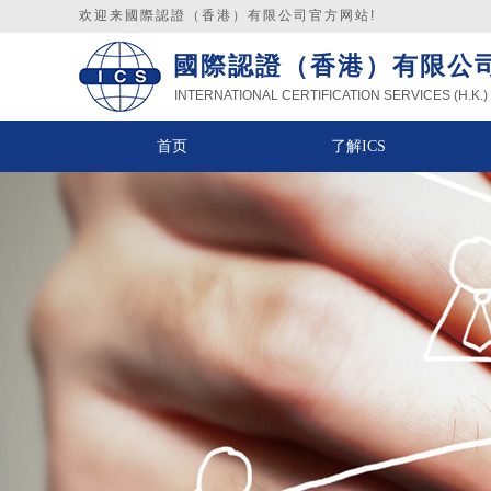
欢迎来
國際認證（香港）有限公司官方网站!
國際認證（香港）
有限公
INTERNATIONAL CERTIFICATION SERVICES (H.K.)
首页
了解ICS