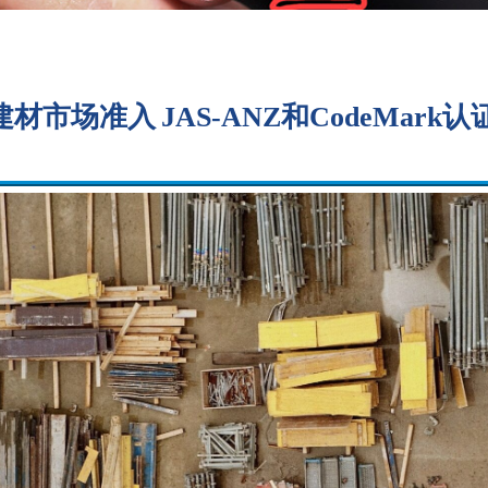
建材市场准入
JAS-ANZ
和
CodeMark
认